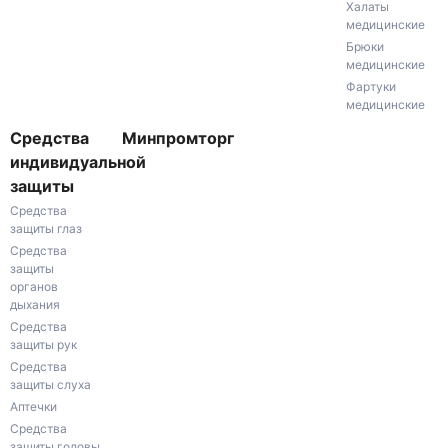
Халаты
медицинские
Брюки
медицинские
Фартуки
медицинские
Средства
Минпромторг
индивидуальной
защиты
Средства
защиты глаз
Средства
защиты
органов
дыхания
Средства
защиты рук
Средства
защиты слуха
Аптечки
Средства
защиты головы