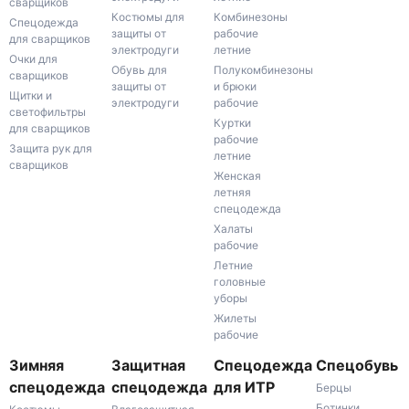
сварщиков
Костюмы для
Комбинезоны
Спецодежда
защиты от
рабочие
для сварщиков
электродуги
летние
Очки для
Обувь для
Полукомбинезоны
сварщиков
защиты от
и брюки
Щитки и
электродуги
рабочие
светофильтры
Куртки
для сварщиков
рабочие
Защита рук для
летние
сварщиков
Женская
летняя
спецодежда
Халаты
рабочие
Летние
головные
уборы
Жилеты
рабочие
Зимняя
Защитная
Спецодежда
Спецобувь
спецодежда
спецодежда
для ИТР
Берцы
Ботинки