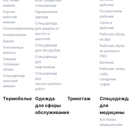
Костюмы
Влагозащитная
рабочие
зимние
спецодежда
Полуботинки
Куртки
Одноразовая
рабочие
рабочие
одежда
зимние
Сапоги
Спецодежда
рабочие
Полукомбинезоны
для защиты от
кислот и
Рабочая обувь
Комбинезоны
щелочей
из Эва
Брюки
Спецодежда
Рабочая обувь
Утепленные
для лесорубов
из резины и
жилеты
ПВХ
Спецодежда
Зимние
для
Валенки
головные
нефтяников
Рабочие тапки,
уборы
Спецодежда
сабо,
Спецодежда
для
сандалии,
женская
пескоструйных
туфли
зимняя
работ
Термобелье
Одежда
Трикотаж
Спецодежд
для сферы
для
обслуживания
медицины
Костюмы
медицинские