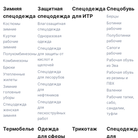
Зимняя
Защитная
Спецодежда
Спецобувь
спецодежда
спецодежда
для ИТР
Берцы
Ботинки
Костюмы
Влагозащитная
рабочие
зимние
спецодежда
Полуботинки
Куртки
Одноразовая
рабочие
рабочие
одежда
зимние
Сапоги
Спецодежда
рабочие
Полукомбинезоны
для защиты от
кислот и
Рабочая обувь
Комбинезоны
щелочей
из Эва
Брюки
Спецодежда
Рабочая обувь
Утепленные
для лесорубов
из резины и
жилеты
ПВХ
Спецодежда
Зимние
для
Валенки
головные
нефтяников
Рабочие тапки,
уборы
Спецодежда
сабо,
Спецодежда
для
сандалии,
женская
пескоструйных
туфли
зимняя
работ
Термобелье
Одежда
Трикотаж
Спецодежд
для сферы
для