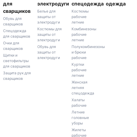
для
электродуги
спецодежда
одежда
сварщиков
Белье для
Костюмы
защиты от
рабочие
Обувь для
электродуги
летние
сварщиков
Костюмы для
Комбинезоны
Спецодежда
защиты от
рабочие
для сварщиков
электродуги
летние
Очки для
Обувь для
Полукомбинезоны
сварщиков
защиты от
и брюки
Щитки и
электродуги
рабочие
светофильтры
Куртки
для сварщиков
рабочие
Защита рук для
летние
сварщиков
Женская
летняя
спецодежда
Халаты
рабочие
Летние
головные
уборы
Жилеты
рабочие