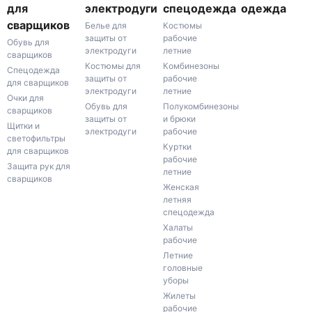
для
электродуги
спецодежда
одежда
сварщиков
Белье для
Костюмы
защиты от
рабочие
Обувь для
электродуги
летние
сварщиков
Костюмы для
Комбинезоны
Спецодежда
защиты от
рабочие
для сварщиков
электродуги
летние
Очки для
Обувь для
Полукомбинезоны
сварщиков
защиты от
и брюки
Щитки и
электродуги
рабочие
светофильтры
Куртки
для сварщиков
рабочие
Защита рук для
летние
сварщиков
Женская
летняя
спецодежда
Халаты
рабочие
Летние
головные
уборы
Жилеты
рабочие