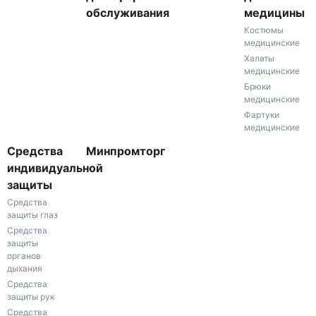
обслуживания
медицины
Костюмы
медицинские
Халаты
медицинские
Брюки
медицинские
Фартуки
медицинские
Средства
Минпромторг
индивидуальной
защиты
Средства
защиты глаз
Средства
защиты
органов
дыхания
Средства
защиты рук
Средства