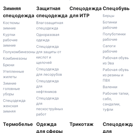
Зимняя
Защитная
Спецодежда
Спецобувь
спецодежда
спецодежда
для ИТР
Берцы
Ботинки
Костюмы
Влагозащитная
рабочие
зимние
спецодежда
Полуботинки
Куртки
Одноразовая
рабочие
рабочие
одежда
зимние
Сапоги
Спецодежда
рабочие
Полукомбинезоны
для защиты от
кислот и
Рабочая обувь
Комбинезоны
щелочей
из Эва
Брюки
Спецодежда
Рабочая обувь
Утепленные
для лесорубов
из резины и
жилеты
ПВХ
Спецодежда
Зимние
для
Валенки
головные
нефтяников
Рабочие тапки,
уборы
Спецодежда
сабо,
Спецодежда
для
сандалии,
женская
пескоструйных
туфли
зимняя
работ
Термобелье
Одежда
Трикотаж
Спецодежд
для сферы
для