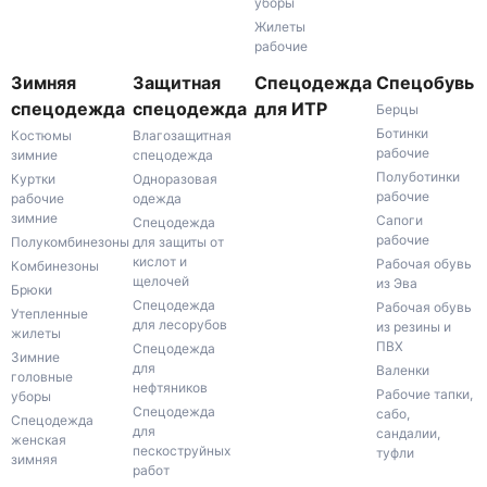
уборы
Жилеты
рабочие
Зимняя
Защитная
Спецодежда
Спецобувь
спецодежда
спецодежда
для ИТР
Берцы
Ботинки
Костюмы
Влагозащитная
рабочие
зимние
спецодежда
Полуботинки
Куртки
Одноразовая
рабочие
рабочие
одежда
зимние
Сапоги
Спецодежда
рабочие
Полукомбинезоны
для защиты от
кислот и
Рабочая обувь
Комбинезоны
щелочей
из Эва
Брюки
Спецодежда
Рабочая обувь
Утепленные
для лесорубов
из резины и
жилеты
ПВХ
Спецодежда
Зимние
для
Валенки
головные
нефтяников
Рабочие тапки,
уборы
Спецодежда
сабо,
Спецодежда
для
сандалии,
женская
пескоструйных
туфли
зимняя
работ