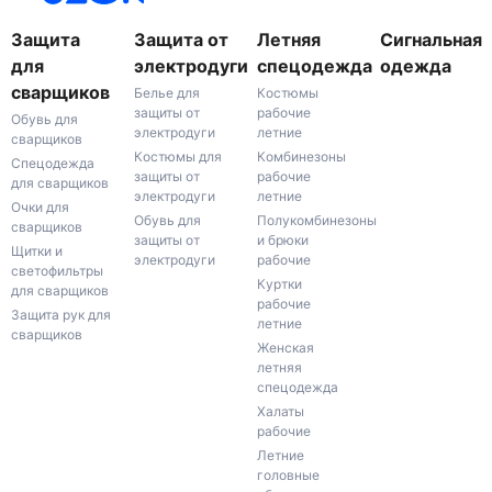
Защита
Защита от
Летняя
Сигнальная
для
электродуги
спецодежда
одежда
сварщиков
Белье для
Костюмы
защиты от
рабочие
Обувь для
электродуги
летние
сварщиков
Костюмы для
Комбинезоны
Спецодежда
защиты от
рабочие
для сварщиков
электродуги
летние
Очки для
Обувь для
Полукомбинезоны
сварщиков
защиты от
и брюки
Щитки и
электродуги
рабочие
светофильтры
Куртки
для сварщиков
рабочие
Защита рук для
летние
сварщиков
Женская
летняя
спецодежда
Халаты
рабочие
Летние
головные