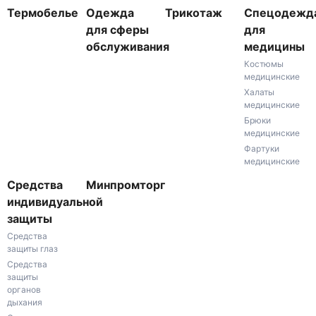
Термобелье
Одежда
Трикотаж
Спецодежд
для сферы
для
обслуживания
медицины
Костюмы
медицинские
Халаты
медицинские
Брюки
медицинские
Фартуки
медицинские
Средства
Минпромторг
индивидуальной
защиты
Средства
защиты глаз
Средства
защиты
органов
дыхания