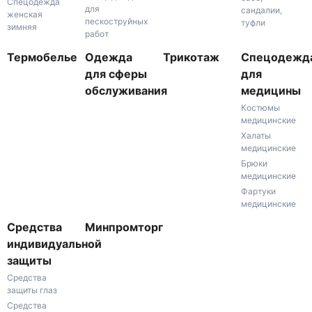
Спецодежда
для
сандалии,
женская
пескоструйных
туфли
зимняя
работ
Термобелье
Одежда
Трикотаж
Спецодежд
для сферы
для
обслуживания
медицины
Костюмы
медицинские
Халаты
медицинские
Брюки
медицинские
Фартуки
медицинские
Средства
Минпромторг
индивидуальной
защиты
Средства
защиты глаз
Средства