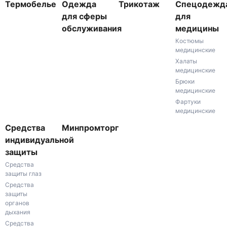
Термобелье
Одежда
Трикотаж
Спецодежд
для сферы
для
обслуживания
медицины
Костюмы
медицинские
Халаты
медицинские
Брюки
медицинские
Фартуки
медицинские
Средства
Минпромторг
индивидуальной
защиты
Средства
защиты глаз
Средства
защиты
органов
дыхания
Средства