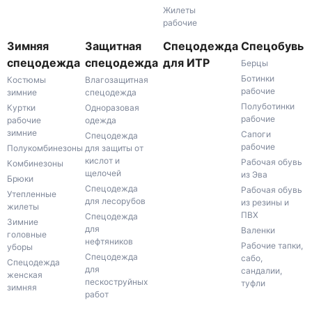
Жилеты
рабочие
Зимняя
Защитная
Спецодежда
Спецобувь
спецодежда
спецодежда
для ИТР
Берцы
Ботинки
Костюмы
Влагозащитная
рабочие
зимние
спецодежда
Полуботинки
Куртки
Одноразовая
рабочие
рабочие
одежда
зимние
Сапоги
Спецодежда
рабочие
Полукомбинезоны
для защиты от
кислот и
Рабочая обувь
Комбинезоны
щелочей
из Эва
Брюки
Спецодежда
Рабочая обувь
Утепленные
для лесорубов
из резины и
жилеты
ПВХ
Спецодежда
Зимние
для
Валенки
головные
нефтяников
Рабочие тапки,
уборы
Спецодежда
сабо,
Спецодежда
для
сандалии,
женская
пескоструйных
туфли
зимняя
работ