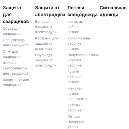
Защита
Защита от
Летняя
Сигнальная
для
электродуги
спецодежда
одежда
сварщиков
Белье для
Костюмы
защиты от
рабочие
Обувь для
электродуги
летние
сварщиков
Костюмы для
Комбинезоны
Спецодежда
защиты от
рабочие
для сварщиков
электродуги
летние
Очки для
Обувь для
Полукомбинезоны
сварщиков
защиты от
и брюки
Щитки и
электродуги
рабочие
светофильтры
Куртки
для сварщиков
рабочие
Защита рук для
летние
сварщиков
Женская
летняя
спецодежда
Халаты
рабочие
Летние
головные
уборы