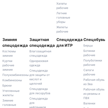
Халаты
рабочие
Летние
головные
уборы
Жилеты
рабочие
Зимняя
Защитная
Спецодежда
Спецобувь
спецодежда
спецодежда
для ИТР
Берцы
Ботинки
Костюмы
Влагозащитная
рабочие
зимние
спецодежда
Полуботинки
Куртки
Одноразовая
рабочие
рабочие
одежда
зимние
Сапоги
Спецодежда
рабочие
Полукомбинезоны
для защиты от
кислот и
Рабочая обувь
Комбинезоны
щелочей
из Эва
Брюки
Спецодежда
Рабочая обувь
Утепленные
для лесорубов
из резины и
жилеты
ПВХ
Спецодежда
Зимние
для
Валенки
головные
нефтяников