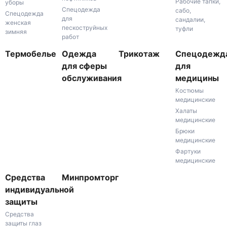
Рабочие тапки,
уборы
Спецодежда
сабо,
Спецодежда
для
сандалии,
женская
пескоструйных
туфли
зимняя
работ
Термобелье
Одежда
Трикотаж
Спецодежд
для сферы
для
обслуживания
медицины
Костюмы
медицинские
Халаты
медицинские
Брюки
медицинские
Фартуки
медицинские
Средства
Минпромторг
индивидуальной
защиты
Средства
защиты глаз