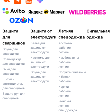
Защита
Защита от
Летняя
Сигнальная
для
электродуги
спецодежда
одежда
сварщиков
Белье для
Костюмы
защиты от
рабочие
Обувь для
электродуги
летние
сварщиков
Костюмы для
Комбинезоны
Спецодежда
защиты от
рабочие
для сварщиков
электродуги
летние
Очки для
Обувь для
Полукомбинезоны
сварщиков
защиты от
и брюки
Щитки и
электродуги
рабочие
светофильтры
Куртки
для сварщиков
рабочие
Защита рук для
летние
сварщиков
Женская
летняя
спецодежда