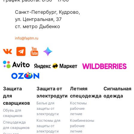
Санкт-Петербург, Кудрово,
ул. Центральная, 37
ст. метро Дыбенко
info@faptm.ru
Защита
Защита от
Летняя
Сигнальная
для
электродуги
спецодежда
одежда
сварщиков
Белье для
Костюмы
защиты от
рабочие
Обувь для
электродуги
летние
сварщиков
Костюмы для
Комбинезоны
Спецодежда
защиты от
рабочие
для сварщиков
электродуги
летние