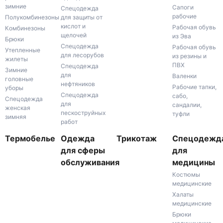
зимние
Сапоги
Спецодежда
рабочие
Полукомбинезоны
для защиты от
кислот и
Рабочая обувь
Комбинезоны
щелочей
из Эва
Брюки
Спецодежда
Рабочая обувь
Утепленные
для лесорубов
из резины и
жилеты
ПВХ
Спецодежда
Зимние
для
Валенки
головные
нефтяников
Рабочие тапки,
уборы
Спецодежда
сабо,
Спецодежда
для
сандалии,
женская
пескоструйных
туфли
зимняя
работ
Термобелье
Одежда
Трикотаж
Спецодежд
для сферы
для
обслуживания
медицины
Костюмы
медицинские
Халаты
медицинские
Брюки