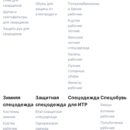
Очки для
Обувь для
Полукомбинезоны
сварщиков
защиты от
и брюки
Щитки и
электродуги
рабочие
светофильтры
Куртки
для сварщиков
рабочие
Защита рук для
летние
сварщиков
Женская
летняя
спецодежда
Халаты
рабочие
Летние
головные
уборы
Жилеты
рабочие
Зимняя
Защитная
Спецодежда
Спецобувь
спецодежда
спецодежда
для ИТР
Берцы
Ботинки
Костюмы
Влагозащитная
рабочие
зимние
спецодежда
Полуботинки
Куртки
Одноразовая
рабочие
рабочие
одежда