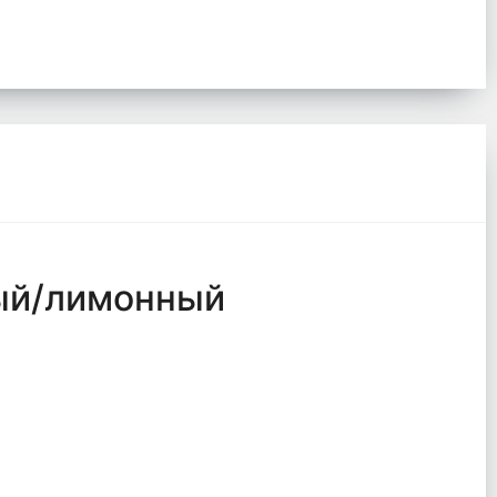
ый/лимонный