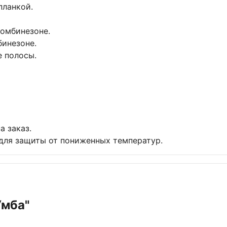
планкой.
комбинезоне.
бинезоне.
 полосы.
а заказ.
 для защиты от пониженных температур.
Умба"