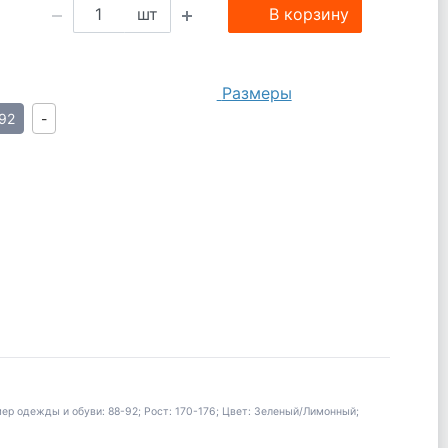
шт
В корзину
Размеры
92
-
р одежды и обуви: 88-92; Рост: 170-176; Цвет: Зеленый/Лимонный;