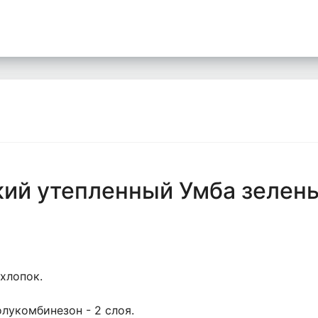
кий утепленный Умба зелен
хлопок.
полукомбинезон - 2 слоя.