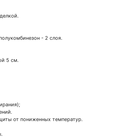
делкой.
, полукомбинезон - 2 слоя.
й 5 см.
ирания);
ений.
ащиты от пониженных температур.
.