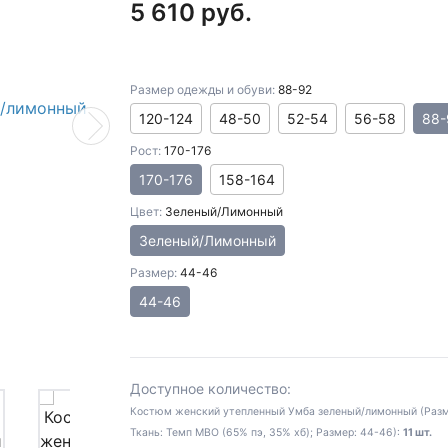
5 610 руб.
Размер одежды и обуви:
88-92
120-124
48-50
52-54
56-58
88-
Next
Рост:
170-176
170-176
158-164
Цвет:
Зеленый/Лимонный
Зеленый/Лимонный
Размер:
44-46
44-46
Доступное количество:
Костюм женский утепленный Умба зеленый/лимонный (Разме
Ткань: Темп МВО (65% пэ, 35% хб); Размер: 44-46):
11 шт.