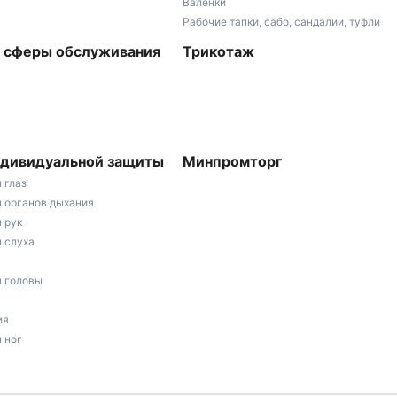
Валенки
Рабочие тапки, сабо, сандалии, туфли
 сферы обслуживания
Трикотаж
ндивидуальной защиты
Минпромторг
 глаз
 органов дыхания
 рук
 слуха
ы головы
ия
 ног