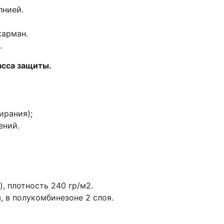
лнией.
карман.
.
асса защиты.
ирания);
ений.
, плотность 240 гр/м2.
я, в полукомбинезоне 2 слоя.