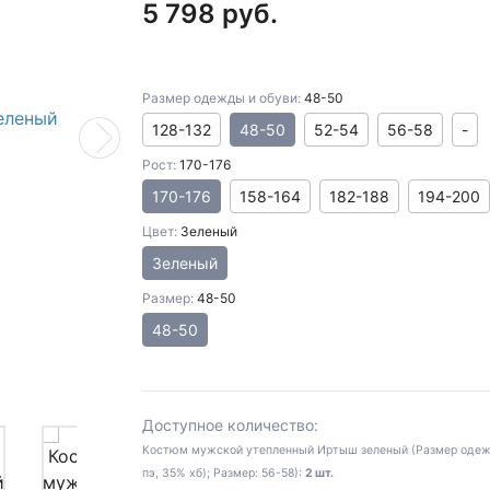
5 798 руб.
Размер одежды и обуви:
48-50
128-132
48-50
52-54
56-58
-
Next
Рост:
170-176
170-176
158-164
182-188
194-200
Цвет:
Зеленый
Зеленый
Размер:
48-50
48-50
Доступное количество:
Костюм мужской утепленный Иртыш зеленый (Размер одежды 
пэ, 35% хб); Размер: 56-58):
2 шт.