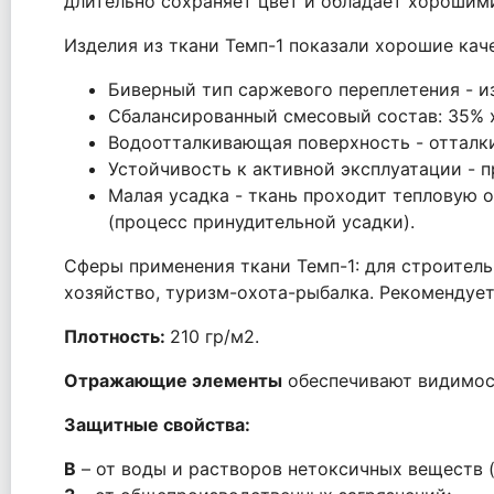
длительно сохраняет цвет и обладает хорошим
Изделия из ткани Темп-1 показали хорошие кач
Биверный тип саржевого переплетения - и
Сбалансированный смесовый состав: 35% х
Водоотталкивающая поверхность - отталкив
Устойчивость к активной эксплуатации - 
Малая усадка - ткань проходит тепловую
(процесс принудительной усадки).
Сферы применения ткани Темп-1: для строитель
хозяйство, туризм-охота-рыбалка. Рекомендуе
Плотность:
210 гр/м2.
Отражающие элементы
обеспечивают видимост
З
ащитные свойства:
В
– от воды и растворов нетоксичных веществ 