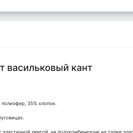
т васильковый кант
5% полиэфир, 35% хлопок.
пуговицах.
х эластичной лентой, на полукомбинезоне на талии элас