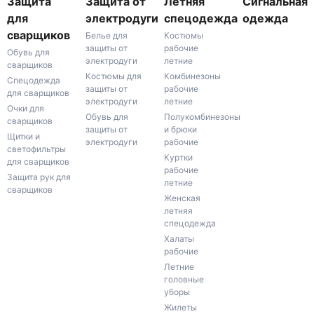
Защита
Защита от
Летняя
Сигнальная
для
электродуги
спецодежда
одежда
сварщиков
Белье для
Костюмы
защиты от
рабочие
Обувь для
электродуги
летние
сварщиков
Костюмы для
Комбинезоны
Спецодежда
защиты от
рабочие
для сварщиков
электродуги
летние
Очки для
Обувь для
Полукомбинезоны
сварщиков
защиты от
и брюки
Щитки и
электродуги
рабочие
светофильтры
Куртки
для сварщиков
рабочие
Защита рук для
летние
сварщиков
Женская
летняя
спецодежда
Халаты
рабочие
Летние
головные
уборы
Жилеты