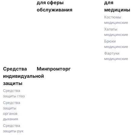
для сферы
для
обслуживания
медицины
Костюмы
медицинские
Халаты
медицинские
Брюки
медицинские
Фартуки
медицинские
Средства
Минпромторг
индивидуальной
защиты
Средства
защиты глаз
Средства
защиты
органов
дыхания
Средства
защиты рук