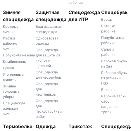
рабочие
Зимняя
Защитная
Спецодежда
Спецобувь
спецодежда
спецодежда
для ИТР
Берцы
Ботинки
Костюмы
Влагозащитная
рабочие
зимние
спецодежда
Полуботинки
Куртки
Одноразовая
рабочие
рабочие
одежда
зимние
Сапоги
Спецодежда
рабочие
Полукомбинезоны
для защиты от
кислот и
Рабочая обувь
Комбинезоны
щелочей
из Эва
Брюки
Спецодежда
Рабочая обувь
Утепленные
для лесорубов
из резины и
жилеты
ПВХ
Спецодежда
Зимние
для
Валенки
головные
нефтяников
Рабочие тапки,
уборы
Спецодежда
сабо,
Спецодежда
для
сандалии,
женская
пескоструйных
туфли
зимняя
работ
Термобелье
Одежда
Трикотаж
Спецодежд