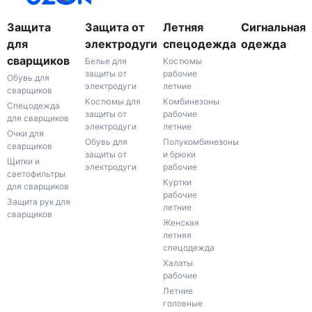
Защита
Защита от
Летняя
Сигнальная
для
электродуги
спецодежда
одежда
сварщиков
Белье для
Костюмы
защиты от
рабочие
Обувь для
электродуги
летние
сварщиков
Костюмы для
Комбинезоны
Спецодежда
защиты от
рабочие
для сварщиков
электродуги
летние
Очки для
Обувь для
Полукомбинезоны
сварщиков
защиты от
и брюки
Щитки и
электродуги
рабочие
светофильтры
Куртки
для сварщиков
рабочие
Защита рук для
летние
сварщиков
Женская
летняя
спецодежда
Халаты
рабочие
Летние
головные