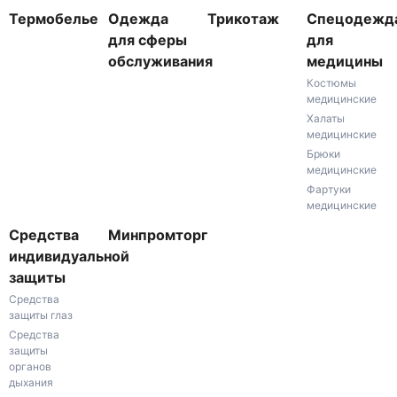
Термобелье
Одежда
Трикотаж
Спецодежд
для сферы
для
обслуживания
медицины
Костюмы
медицинские
Халаты
медицинские
Брюки
медицинские
Фартуки
медицинские
Средства
Минпромторг
индивидуальной
защиты
Средства
защиты глаз
Средства
защиты
органов
дыхания