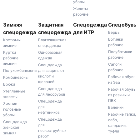
уборы
Жилеты
рабочие
Зимняя
Защитная
Спецодежда
Спецобувь
спецодежда
спецодежда
для ИТР
Берцы
Ботинки
Костюмы
Влагозащитная
рабочие
зимние
спецодежда
Полуботинки
Куртки
Одноразовая
рабочие
рабочие
одежда
зимние
Сапоги
Спецодежда
рабочие
Полукомбинезоны
для защиты от
кислот и
Рабочая обувь
Комбинезоны
щелочей
из Эва
Брюки
Спецодежда
Рабочая обувь
Утепленные
для лесорубов
из резины и
жилеты
ПВХ
Спецодежда
Зимние
для
Валенки
головные
нефтяников
Рабочие тапки,
уборы
Спецодежда
сабо,
Спецодежда
для
сандалии,
женская
пескоструйных
туфли
зимняя
работ