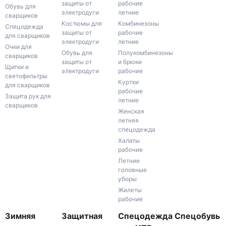
защиты от
рабочие
Обувь для
электродуги
летние
сварщиков
Костюмы для
Комбинезоны
Спецодежда
защиты от
рабочие
для сварщиков
электродуги
летние
Очки для
Обувь для
Полукомбинезоны
сварщиков
защиты от
и брюки
Щитки и
электродуги
рабочие
светофильтры
Куртки
для сварщиков
рабочие
Защита рук для
летние
сварщиков
Женская
летняя
спецодежда
Халаты
рабочие
Летние
головные
уборы
Жилеты
рабочие
Зимняя
Защитная
Спецодежда
Спецобувь