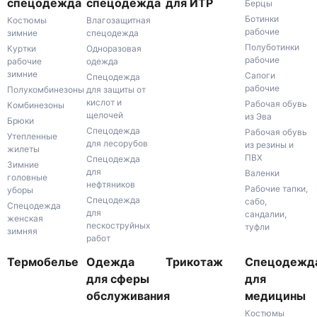
спецодежда
спецодежда
для ИТР
Берцы
Ботинки
Костюмы
Влагозащитная
рабочие
зимние
спецодежда
Полуботинки
Куртки
Одноразовая
рабочие
рабочие
одежда
зимние
Сапоги
Спецодежда
рабочие
Полукомбинезоны
для защиты от
кислот и
Рабочая обувь
Комбинезоны
щелочей
из Эва
Брюки
Спецодежда
Рабочая обувь
Утепленные
для лесорубов
из резины и
жилеты
ПВХ
Спецодежда
Зимние
для
Валенки
головные
нефтяников
Рабочие тапки,
уборы
Спецодежда
сабо,
Спецодежда
для
сандалии,
женская
пескоструйных
туфли
зимняя
работ
Термобелье
Одежда
Трикотаж
Спецодежд
для сферы
для
обслуживания
медицины
Костюмы